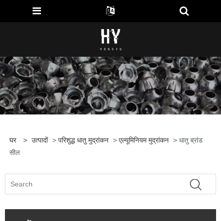
घर
>
उत्पादों
>
परिशुद्ध धातु मुद्रांकन
>
एल्यूमिनियम मुद्रांकन
> धातु ब्रांड
सील